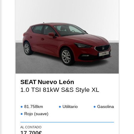
SEAT
Nuevo León
1.0 TSI 81kW S&S Style XL
81.758km
Utilitario
Gasolina
Rojo (suave)
AL CONTADO
17.700€