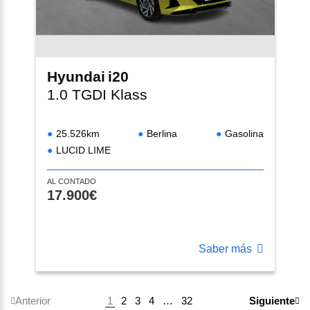
Hyundai
i20
1.0 TGDI Klass
25.526km
Berlina
Gasolina
LUCID LIME
AL CONTADO
17.900€
Saber más
1
2
3
4
…
32
Anterior
Siguiente