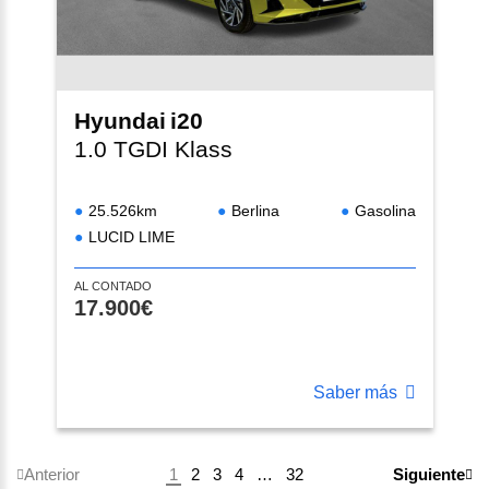
Hyundai
i20
1.0 TGDI Klass
25.526km
Berlina
Gasolina
LUCID LIME
AL CONTADO
17.900€
Saber más
1
2
3
4
…
32
Anterior
Siguiente