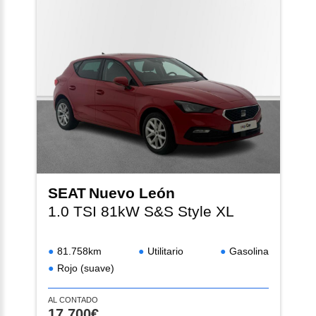
SEAT
Nuevo León
1.0 TSI 81kW S&S Style XL
81.758km
Utilitario
Gasolina
Rojo (suave)
AL CONTADO
17.700€