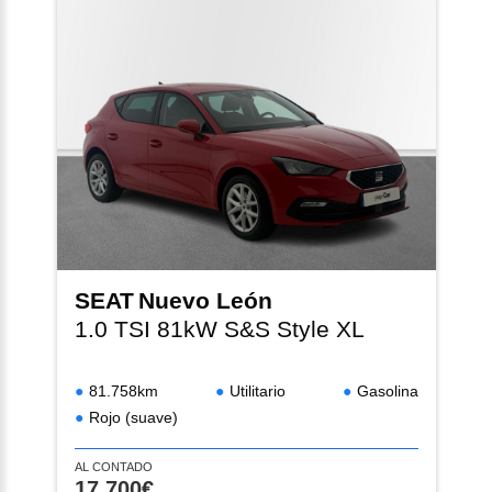
SEAT
Nuevo León
1.0 TSI 81kW S&S Style XL
81.758km
Utilitario
Gasolina
Rojo (suave)
AL CONTADO
17.700€