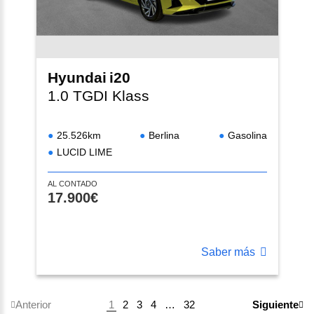
Hyundai
i20
1.0 TGDI Klass
25.526km
Berlina
Gasolina
LUCID LIME
AL CONTADO
17.900€
Saber más
1
2
3
4
…
32
Anterior
Siguiente