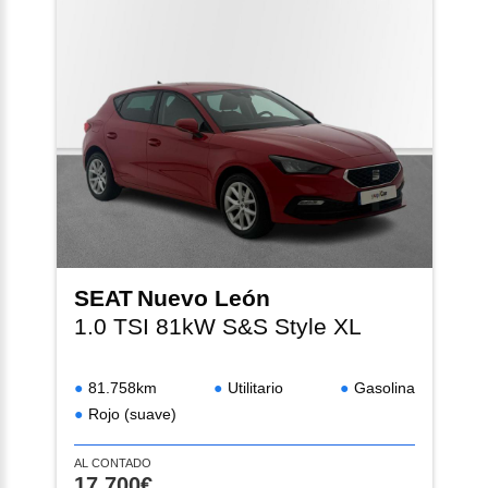
SEAT
Nuevo León
1.0 TSI 81kW S&S Style XL
81.758km
Utilitario
Gasolina
Rojo (suave)
AL CONTADO
17.700€