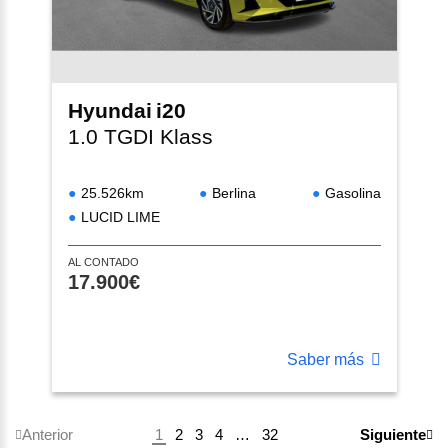
Hyundai
i20
1.0 TGDI Klass
25.526km
Berlina
Gasolina
LUCID LIME
AL CONTADO
17.900€
Saber más
1
2
3
4
…
32
Anterior
Siguiente