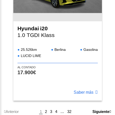
Hyundai
i20
1.0 TGDI Klass
25.526km
Berlina
Gasolina
LUCID LIME
AL CONTADO
17.900€
Saber más
1
2
3
4
…
32
Anterior
Siguiente