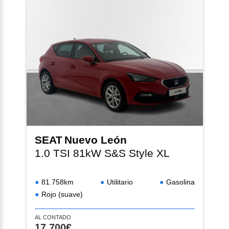
SEAT
Nuevo León
1.0 TSI 81kW S&S Style XL
81.758km
Utilitario
Gasolina
Rojo (suave)
AL CONTADO
17.700€