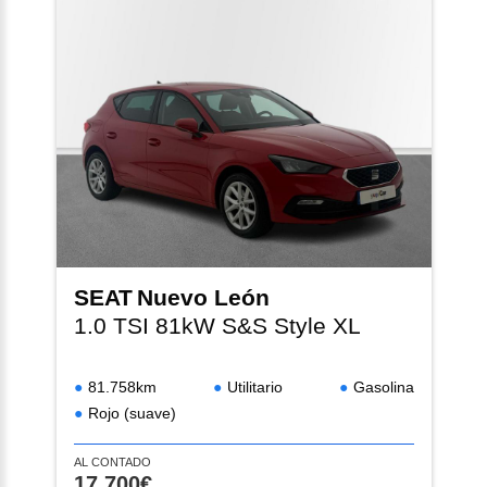
SEAT
Nuevo León
1.0 TSI 81kW S&S Style XL
81.758km
Utilitario
Gasolina
Rojo (suave)
AL CONTADO
17.700€