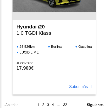
Hyundai
i20
1.0 TGDI Klass
25.526km
Berlina
Gasolina
LUCID LIME
AL CONTADO
17.900€
Saber más
1
2
3
4
…
32
Anterior
Siguiente