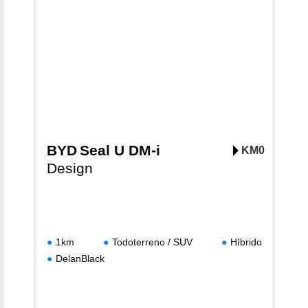
BYD
Seal U DM-i
KM0
Design
1km
Todoterreno / SUV
Híbrido
DelanBlack