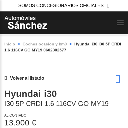
SOMOS CONCESIONARIOS OFICIALES
Inicio
>
Coches ocasion y km0
>
Hyundai i30 I30 5P CRDI
1.6 116CV GO MY19 0602302577
Volver al listado
Hyundai
i30
I30 5P CRDI 1.6 116CV GO MY19
AL CONTADO
13.900 €